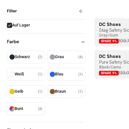
Filter
4 Artikel
DC Shoes
Auf Lager
BESTSELLER
Größentabel
Stag Safety Si
Gray/Gum
109,
Farbe
SPARE
9
%
DC Shoes
Schwarz
Grau
(
2
)
(
4
)
BESTSELLER
Pure Safety Si
Black/Camo
133,
SPARE
9
%
Weiß
Blau
(
1
)
(
1
)
Gelb
Braun
(
1
)
(
1
)
Bunt
(
4
)