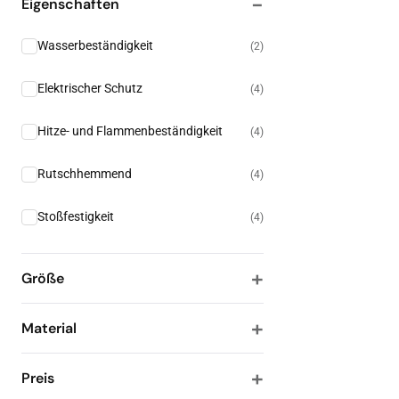
Eigenschaften
Wasserbeständigkeit
(
2
)
Elektrischer Schutz
(
4
)
Hitze- und Flammenbeständigkeit
(
4
)
Rutschhemmend
(
4
)
Stoßfestigkeit
(
4
)
Größe
Material
Polyurethan (Pu)
(
4
)
36
37
38
39
Preis