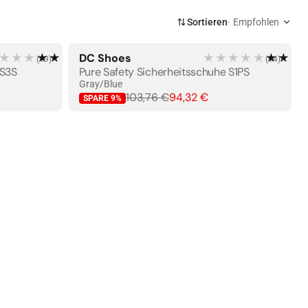
Sortieren
Empfohlen
★★★
★★★★★
DC Shoes
★★★★★
★★★
(
19
)
(
14
)
BESTSELLER
×
 S3S
Pure Safety Sicherheitsschuhe S1PS
Gray/Blue
103,76 €
94,32 €
SPARE
9
%