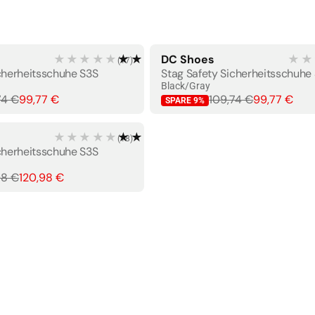
★★★★★
★★★★★
DC Shoes
★★
(
17
)
BESTSELLER
le
cherheitsschuhe S3S
Stag Safety Sicherheitsschuhe
Black/Gray
74 €
99,77 €
109,74 €
99,77 €
SPARE
9
%
★★★★★
★★★★★
(
18
)
cherheitsschuhe S3S
08 €
120,98 €